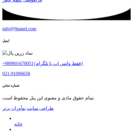
info@fjpanel.com
ایمیل
+989901670051{فقط واتس اپ یا تلگرام}
021-91096658
شماره تماس
تمام حقوق مادی و معنوی این پنل محفوظ است.
طراحی سایت
نوآوران برتر
خانه