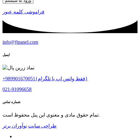
ورود به سیستم
فراموشی کلمه عبور
info@fjpanel.com
ایمیل
+989901670051{فقط واتس اپ یا تلگرام}
021-91096658
شماره تماس
تمام حقوق مادی و معنوی این پنل محفوظ است.
طراحی سایت
نوآوران برتر