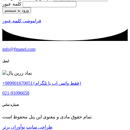
کلمه عبور
ورود به سیستم
فراموشی کلمه عبور
info@fjpanel.com
ایمیل
+989901670051{فقط واتس اپ یا تلگرام}
021-91096658
شماره تماس
تمام حقوق مادی و معنوی این پنل محفوظ است.
طراحی سایت
نوآوران برتر