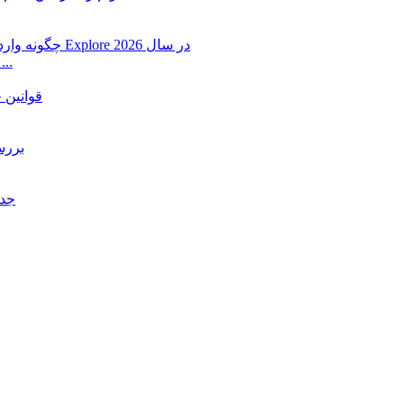
چگونه وارد اکسپلور اینستاگرام شویم؟ آموزش کامل افزایش ش