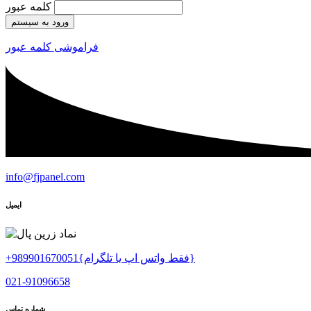
کلمه عبور
ورود به سیستم
فراموشی کلمه عبور
info@fjpanel.com
ایمیل
+989901670051{فقط واتس اپ یا تلگرام}
021-91096658
شماره تماس