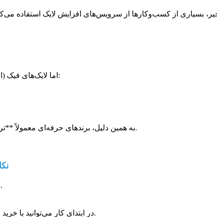
اما لایک‌های فیک (از اکانت‌های غیرواقعی) اگرچه در ظاهر عدد را بالا می‌برند، اما معمولاً:
به همین دلیل، برندهای حرفه‌ای معمولاً **ترکیب هوشمندانه‌ای از لایک واقعی و رشد ارگانیک** را انتخاب می‌کنند.
نکا
1. **در ساعات طلایی پست بگذارید** (زمانی که فالوورها فعال‌ترند).
4. **در ابتدای کار می‌توانید با خرید لایک واقعی شروع کنید** تا اعتماد اولیه کاربران جدید جلب شود.