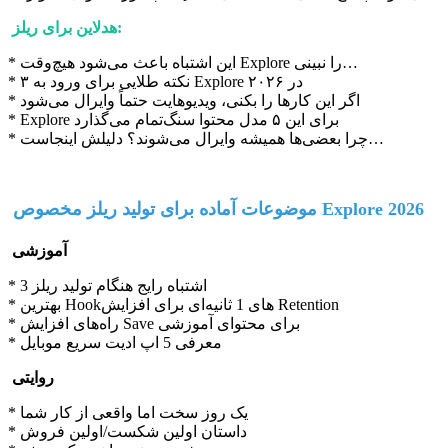
هدلاین برای ریلز:
* این اشتباه باعث می‌شود هیچ‌وقت Explore را نبینی…
* ۳ نکته طلایی برای ورود به Explore در ۲۰۲۶
* اگر این کارها را بکنی، ویدیوهایت حتماً وایرال می‌شود
* Explore برای این ۵ مدل محتوا سنگ‌تمام می‌گذارد
* چرا بعضی‌ها همیشه وایرال می‌شوند؟ دلیلش اینجاست…
موضوعات آماده برای تولید ریلز مخصوص Explore 2026
آموزشی
* 3 اشتباه رایج هنگام تولید ریلز
* بهترین Hookهای 1 ثانیه‌ای برای افزایش Retention
* راه‌های افزایش Save برای محتوای آموزشی
* معرفی 5 اپ ادیت سریع موبایل
روایتی
* یک روز سخت اما واقعی از کار شما
* داستان اولین شکست/اولین فروش