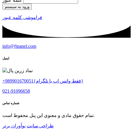
کلمه عبور
ورود به سیستم
فراموشی کلمه عبور
info@fjpanel.com
ایمیل
+989901670051{فقط واتس اپ یا تلگرام}
021-91096658
شماره تماس
تمام حقوق مادی و معنوی این پنل محفوظ است.
طراحی سایت
نوآوران برتر